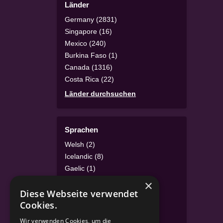
Länder
Germany (2831)
Singapore (16)
Mexico (240)
Burkina Faso (1)
Canada (1316)
Costa Rica (22)
Länder durchsuchen
Sprachen
Welsh (2)
Icelandic (8)
Gaelic (1)
Irish (1)
×
Diese Webseite verwendet
Luxembourgish (4)
Cookies.
Turkish (46)
Sprachen durchsuchen
Wir verwenden Cookies, um die