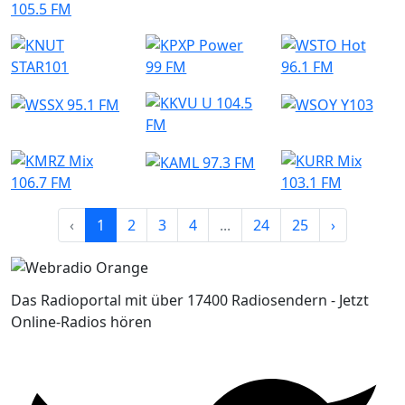
‹
1
2
3
4
...
24
25
›
Das Radioportal mit über 17400 Radiosendern - Jetzt
Online-Radios hören