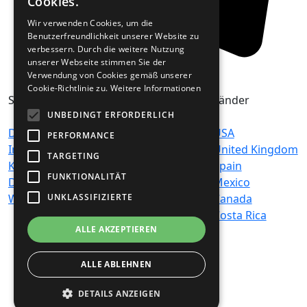
Cookies.
Wir verwenden Cookies, um die
Benutzerfreundlichkeit unserer Website zu
verbessern. Durch die weitere Nutzung
unserer Webseite stimmen Sie der
Verwendung von Cookies gemäß unserer
Cookie-Richtlinie zu.
Weitere Informationen
Seiten
Genres
Länder
UNBEDINGT ERFORDERLICH
Datenschutz
Hits
USA
PERFORMANCE
Impressum /
News-Talk
United Kingdom
TARGETING
Kontakt
Top 40 & Charts
Spain
FUNKTIONALITÄT
Disclaimer
Country
Mexico
Werbehinweis
Ambient
Canada
UNKLASSIFIZIERTE
Chillout
Costa Rica
ALLE AKZEPTIEREN
Classic Rock
Oldies
Easy Listening
ALLE ABLEHNEN
Pop
DETAILS ANZEIGEN