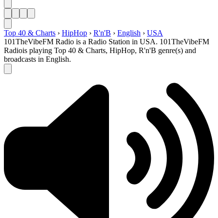
Top 40 & Charts
›
HipHop
›
R'n'B
›
English
›
USA
101TheVibeFM Radio is a Radio Station in USA. 101TheVibeFM
Radiois playing Top 40 & Charts, HipHop, R'n'B genre(s) and
broadcasts in English.