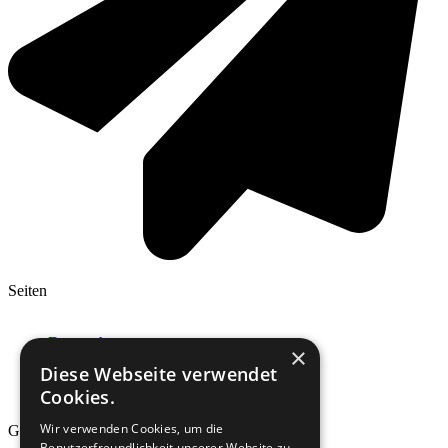
Seiten
Datenschutz
×
Impressum / Kontakt
Diese Webseite verwendet
Disclaimer
Cookies.
Werbehinweis
Wir verwenden Cookies, um die
Genres
Benutzerfreundlichkeit unserer Website zu