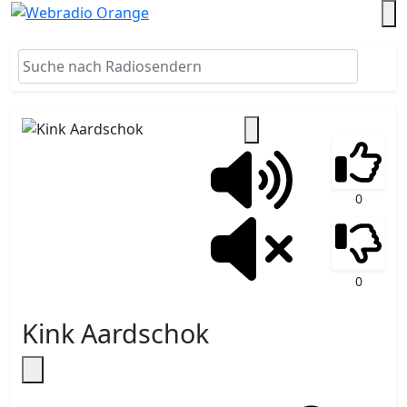
0
0
Kink Aardschok