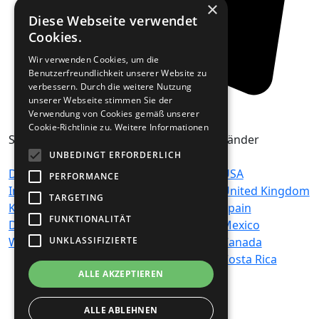
×
Diese Webseite verwendet
Cookies.
Wir verwenden Cookies, um die
Benutzerfreundlichkeit unserer Website zu
verbessern. Durch die weitere Nutzung
unserer Webseite stimmen Sie der
Verwendung von Cookies gemäß unserer
Cookie-Richtlinie zu.
Weitere Informationen
Seiten
Genres
Länder
UNBEDINGT ERFORDERLICH
Datenschutz
Hits
USA
PERFORMANCE
Impressum /
News-Talk
United Kingdom
TARGETING
Kontakt
Top 40 & Charts
Spain
FUNKTIONALITÄT
Disclaimer
Country
Mexico
Werbehinweis
Ambient
Canada
UNKLASSIFIZIERTE
Chillout
Costa Rica
ALLE AKZEPTIEREN
Classic Rock
Oldies
Easy Listening
ALLE ABLEHNEN