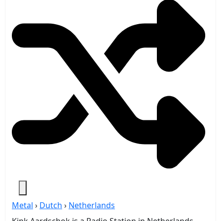
Metal
›
Dutch
›
Netherlands