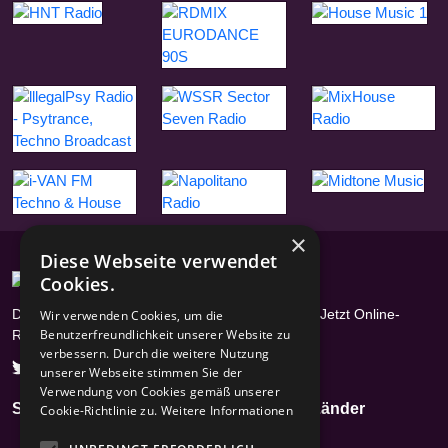
×
Diese Webseite verwendet
Cookies.
Das Radioportal mit über 17400 Radiosendern - Jetzt Online-
Wir verwenden Cookies, um die
Benutzerfreundlichkeit unserer Website zu
Radios hören
verbessern. Durch die weitere Nutzung
unserer Webseite stimmen Sie der
Verwendung von Cookies gemäß unserer
Seiten
Genres
Länder
Cookie-Richtlinie zu.
Weitere Informationen