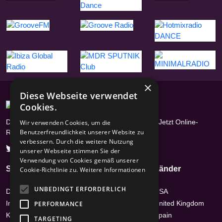
×
Diese Webseite verwendet
Cookies.
Das Radioportal mit über 17400 Radiosendern - Jetzt Online-
Wir verwenden Cookies, um die
Benutzerfreundlichkeit unserer Website zu
Radios hören
verbessern. Durch die weitere Nutzung
unserer Webseite stimmen Sie der
Verwendung von Cookies gemäß unserer
Seiten
Genres
Länder
Cookie-Richtlinie zu.
Weitere Informationen
UNBEDINGT ERFORDERLICH
Datenschutz
Hits
USA
Impressum /
News-Talk
United Kingdom
PERFORMANCE
Kontakt
Top 40 & Charts
Spain
TARGETING