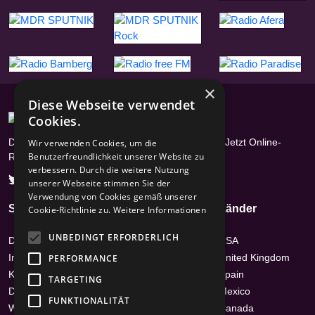
×
Diese Webseite verwendet
Cookies.
Das Radioportal mit über 17400 Radiosendern - Jetzt Online-
Wir verwenden Cookies, um die
Benutzerfreundlichkeit unserer Website zu
Radios hören
verbessern. Durch die weitere Nutzung
unserer Webseite stimmen Sie der
Verwendung von Cookies gemäß unserer
Seiten
Genres
Länder
Cookie-Richtlinie zu.
Weitere Informationen
UNBEDINGT ERFORDERLICH
Datenschutz
Hits
USA
Impressum /
News-Talk
United Kingdom
PERFORMANCE
Kontakt
Top 40 & Charts
Spain
TARGETING
Disclaimer
Country
Mexico
FUNKTIONALITÄT
Werbehinweis
Ambient
Canada