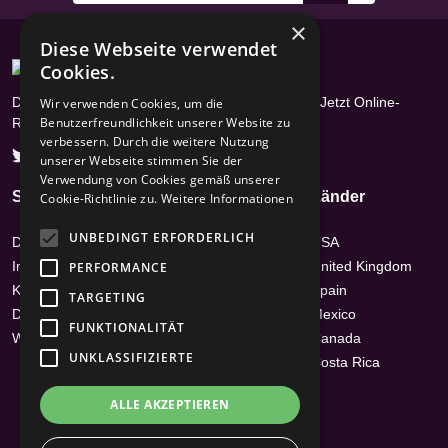
×
Diese Webseite verwendet
Cookies.
Das Radioportal mit über 17400 Radiosendern - Jetzt Online-
Wir verwenden Cookies, um die
Benutzerfreundlichkeit unserer Website zu
Radios hören
verbessern. Durch die weitere Nutzung
unserer Webseite stimmen Sie der
Verwendung von Cookies gemäß unserer
Seiten
Genres
Länder
Cookie-Richtlinie zu.
Weitere Informationen
UNBEDINGT ERFORDERLICH
Datenschutz
Hits
USA
Impressum /
News-Talk
United Kingdom
PERFORMANCE
Kontakt
Top 40 & Charts
Spain
TARGETING
Disclaimer
Country
Mexico
FUNKTIONALITÄT
Werbehinweis
Ambient
Canada
UNKLASSIFIZIERTE
Chillout
Costa Rica
Classic Rock
ALLE AKZEPTIEREN
Oldies
Easy Listening