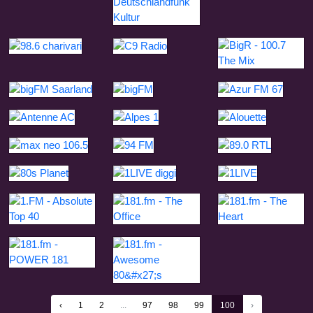
‹
1
2
...
97
98
99
100
›